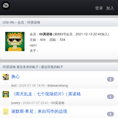
登录
加入
UQn.life
» 会员：00莫诺格
会员：
00莫诺格
(第883号会员，2021-12-13 22:40加入)
主贴： 404 回贴： 534
uqn//
关于：
00莫诺格
最近发表的帖子
|
最近回复的帖子
换心
3
text
• 2026-07-08 18:09 •
lbdesansheng
《雨天乱走：七个现场切片》| 莫诺格
1
poetry
• 2026-07-07 23:41 •
00莫诺格
谢默斯·希尼：来自写作的边境
3