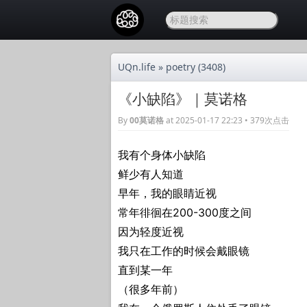
UQn.life
»
poetry
(3408)
《小缺陷》｜莫诺格
By
00莫诺格
at 2025-01-17 22:23 • 379次点击
我有个身体小缺陷
鲜少有人知道
早年，我的眼睛近视
常年徘徊在200-300度之间
因为轻度近视
我只在工作的时候会戴眼镜
直到某一年
（很多年前）