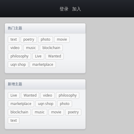
登录
加入
热门主题
text
poetry
photo
movie
video
music
blockchain
philosophy
Live
Wanted
uqn shop
marketplace
新增主题
Live
Wanted
video
philosophy
marketplace
uqn shop
photo
blockchain
music
movie
poetry
text