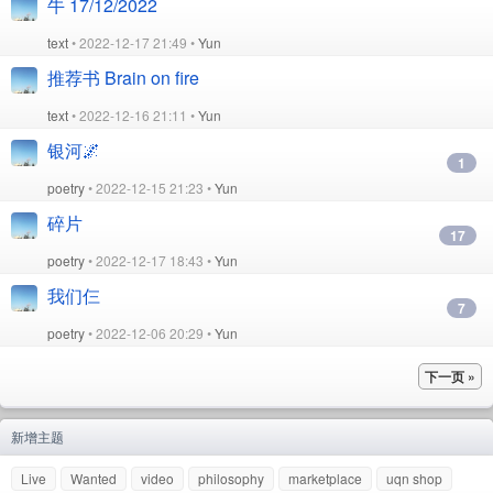
牛 17/12/2022
text
• 2022-12-17 21:49 •
Yun
推荐书 Brain on fire
text
• 2022-12-16 21:11 •
Yun
银河🌌
1
poetry
• 2022-12-15 21:23 •
Yun
碎片
17
poetry
• 2022-12-17 18:43 •
Yun
我们仨
7
poetry
• 2022-12-06 20:29 •
Yun
下一页 »
新增主题
Live
Wanted
video
philosophy
marketplace
uqn shop