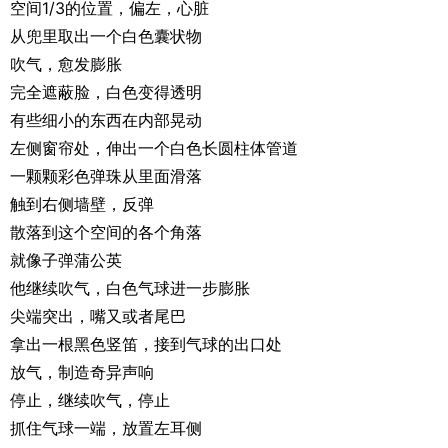
空间1/3的位置，偏左，心脏
从兜里取出一个白色囊状物
吹气，愈发膨胀
完全遮蔽脸，白色变得透明
有些细小的东西在内部晃动
左侧窗帘处，伸出一个白色长圆柱体管道
一颗颗彩色弹珠从里面滑落
触到右侧墙壁，反弹
散落到这个空间的各个角落
就像子弹蒲公英
他继续吹气，白色气球进一步膨胀
尖端突出，嘴又或者尾巴
拿出一根黑色竖笛，接到气球的出口处
放气，制造奇异声响
停止，继续吹气，停止
抓住气球一端，放置左耳侧