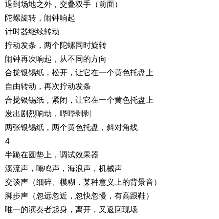
退到场地之外，交叠双手（前面）
陀螺旋转，闹钟响起
计时器继续转动
拧动发条，两个陀螺同时旋转
闹钟再次响起，从不同的方向
合拢银锡纸，松开，让它在一个黄色托盘上
自由转动，再次拧动发条
合拢银锡纸，紧闭，让它在一个黄色托盘上
发出剧烈响动，哔哔剥剥
两张银锡纸，两个黄色托盘，斜对角线
4
半跪在圆垫上，调试效果器
溪流声，嗡鸣声，海浪声，机械声
交谈声（细碎、模糊，某种意义上的背景音）
脚步声（忽远忽近，忽快忽慢，有高跟鞋）
唯一的演奏者起身，离开，又返回现场