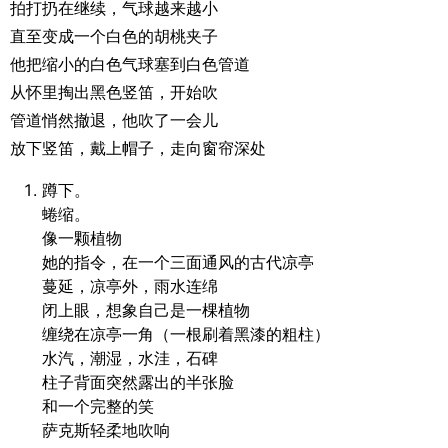
拍打扔在继续，气球越来越小
直至变成一个白色的胡桃夹子
他把缩小的白色气球塞到白色管道
从怀里掏出黑色竖笛，开始吹
管道悄然撤退，他吹了一会儿
放下竖笛，戴上帽子，走向窗帘深处
蹲下。
蜷缩。
像一颗植物
她的指令，在一个三面通风的古代凉亭
蔓延，凉亭外，雨水连绵
闭上眼，想象自己是一棵植物
缠绕在凉亭一角（一根刷着黑漆的粗柱）
水汽，潮湿，水洼，石碑
柱子背面突然露出的半张脸
和一个完整的笑
萨克斯轻柔地吹响