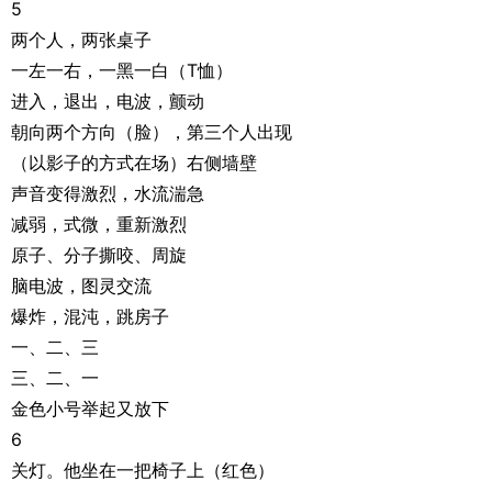
5
两个人，两张桌子
一左一右，一黑一白（T恤）
进入，退出，电波，颤动
朝向两个方向（脸），第三个人出现
（以影子的方式在场）右侧墙壁
声音变得激烈，水流湍急
减弱，式微，重新激烈
原子、分子撕咬、周旋
脑电波，图灵交流
爆炸，混沌，跳房子
一、二、三
三、二、一
金色小号举起又放下
6
关灯。他坐在一把椅子上（红色）