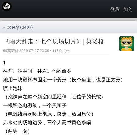
登录
加入
»
poetry
(3407)
《雨天乱走：七个现场切片》| 莫诺格
00莫诺格
2026-07-07 23:39 • 113次点击
1
往前。往中间。往左。他的命令
她用一块塑料布固定一个菱形（换个角度，也是正方形）
喷上泡沫
（泡沫声在整个新空间里延伸，吐信子的长蛇）
一根黑色电源线，一个黑匣子
（电源线再次喷上泡沫，撤走，放回原位）
几米处的场地边缘，三个人高举黄色条幅
（两男一女）