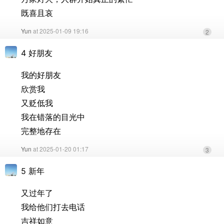
既喜且哀
Yun
at 2025-01-09 19:16
2
4 好朋友
我的好朋友
欣赏我
又贬低我
我在错落的目光中
完整地存在
Yun
at 2025-01-20 01:17
3
5 新年
又过年了
我给他们打去电话
吉祥如意