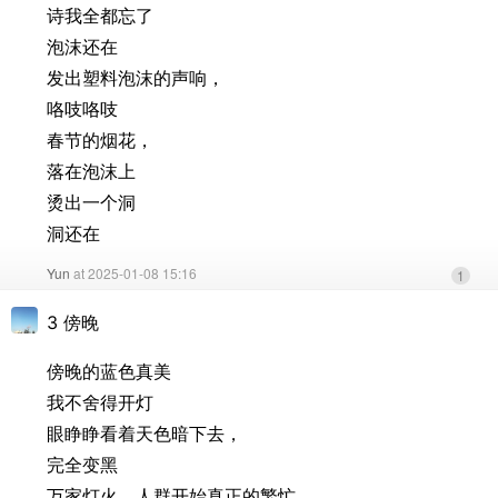
诗我全都忘了
泡沫还在
发出塑料泡沫的声响，
咯吱咯吱
春节的烟花，
落在泡沫上
烫出一个洞
洞还在
Yun
at 2025-01-08 15:16
1
3 傍晚
傍晚的蓝色真美
我不舍得开灯
眼睁睁看着天色暗下去，
完全变黑
万家灯火，人群开始真正的繁忙