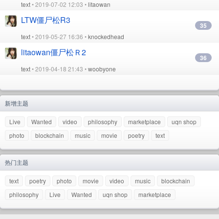
text
• 2019-07-02 12:03 •
litaowan
LTW僵尸松R3
35
text
• 2019-05-27 16:36 •
knockedhead
litaowan僵尸松Ｒ2
36
text
• 2019-04-18 21:43 •
woobyone
新增主题
Live
Wanted
video
philosophy
marketplace
uqn shop
photo
blockchain
music
movie
poetry
text
热门主题
text
poetry
photo
movie
video
music
blockchain
philosophy
Live
Wanted
uqn shop
marketplace