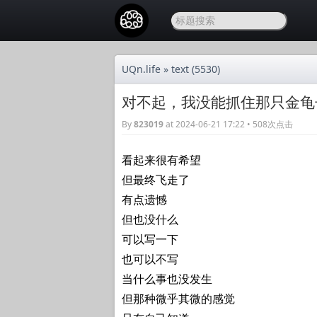
UQn.life
»
text
(5530)
对不起，我没能抓住那只金龟子
By
823019
at 2024-06-21 17:22 • 508次点击
看起来很有希望
但最终飞走了
有点遗憾
但也没什么
可以写一下
也可以不写
当什么事也没发生
但那种微乎其微的感觉