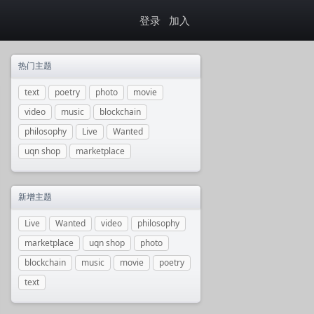
登录
加入
热门主题
text
poetry
photo
movie
video
music
blockchain
philosophy
Live
Wanted
uqn shop
marketplace
新增主题
Live
Wanted
video
philosophy
marketplace
uqn shop
photo
blockchain
music
movie
poetry
text