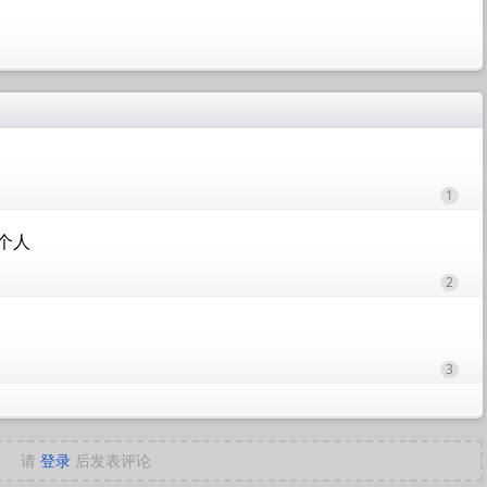
1
个人
2
3
请
登录
后发表评论