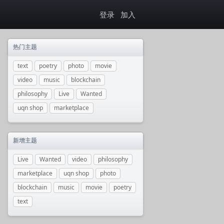
登录
加入
热门主题
text
poetry
photo
movie
video
music
blockchain
philosophy
Live
Wanted
uqn shop
marketplace
新增主题
Live
Wanted
video
philosophy
marketplace
uqn shop
photo
blockchain
music
movie
poetry
text