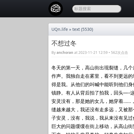
UQn.life
»
text
(5530)
不想过冬
By
anchoran
at 2023-11-21 12:59 • 562次点击
冬天的第一天，高山街出现裂缝，几个
作声。我独自走在雾里，看不到更远的
得是我。从他们的叫喊中能听到他们身
镇静。有人从背后拍了拍我，回头—-
安灵没有，那是她的女儿，她穿着……
缝越来越大，我还没有走多远，又被那
子安灵，没有，我说，我从来没有见过
巨大的问题缓缓在街上移动，从高山街