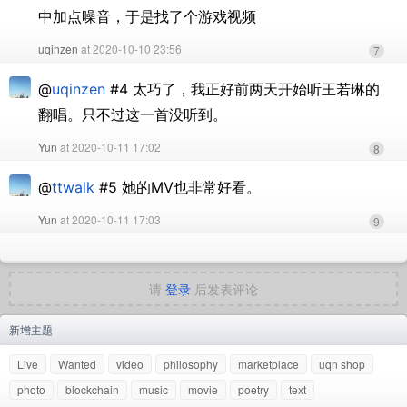
中加点噪音，于是找了个游戏视频
uqinzen
at 2020-10-10 23:56
7
@
uqinzen
#4 太巧了，我正好前两天开始听王若琳的
翻唱。只不过这一首没听到。
Yun
at 2020-10-11 17:02
8
@
ttwalk
#5 她的MV也非常好看。
Yun
at 2020-10-11 17:03
9
请
登录
后发表评论
新增主题
Live
Wanted
video
philosophy
marketplace
uqn shop
photo
blockchain
music
movie
poetry
text