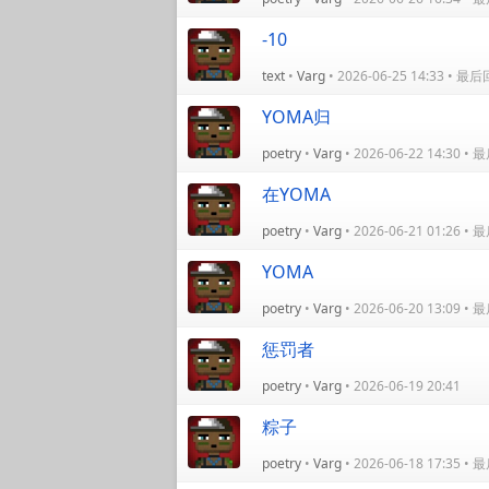
-10
text
•
Varg
• 2026-06-25 14:33 • 
YOMA归
poetry
•
Varg
• 2026-06-22 14:30 
在YOMA
poetry
•
Varg
• 2026-06-21 01:26 
YOMA
poetry
•
Varg
• 2026-06-20 13:09 
惩罚者
poetry
•
Varg
• 2026-06-19 20:41
粽子
poetry
•
Varg
• 2026-06-18 17:35 