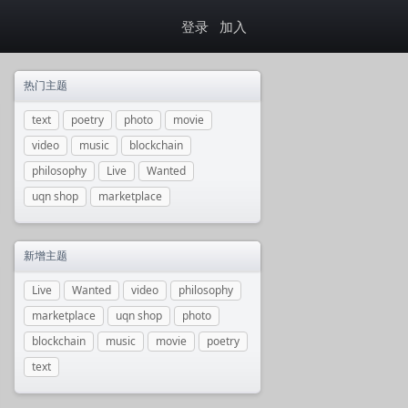
登录
加入
热门主题
text
poetry
photo
movie
video
music
blockchain
philosophy
Live
Wanted
uqn shop
marketplace
新增主题
Live
Wanted
video
philosophy
marketplace
uqn shop
photo
blockchain
music
movie
poetry
text