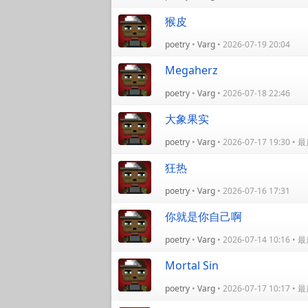
猴皮
poetry
•
Varg
• 2026-07-19 20:04
Megaherz
poetry
•
Varg
• 2026-07-18 22:46
大象果实
poetry
•
Varg
• 2026-07-17 19:30 
狂热
poetry
•
Varg
• 2026-07-16 17:31
你就是你自己啊
poetry
•
Varg
• 2026-07-14 10:16 
Mortal Sin
poetry
•
Varg
• 2026-07-17 10:17 