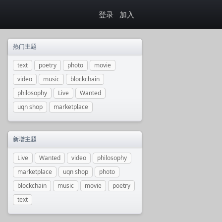
登录
加入
热门主题
text
poetry
photo
movie
video
music
blockchain
philosophy
Live
Wanted
uqn shop
marketplace
新增主题
Live
Wanted
video
philosophy
marketplace
uqn shop
photo
blockchain
music
movie
poetry
text