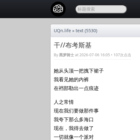
UQn.life
»
text
(5530)
干//布考斯基
By
黑梦骑士
at 2026-07-06 16:05 • 107次点击
她从头顶一把拽下裙子
我看见她的内裤
在裆部勒出一点痕迹
人之常情
现在我们要做那件事
我夸下那么多海口
现在，我得去做了
一切就像一个派对