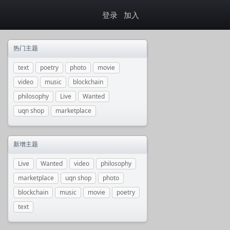
登录
加入
热门主题
text
poetry
photo
movie
video
music
blockchain
philosophy
Live
Wanted
uqn shop
marketplace
新增主题
Live
Wanted
video
philosophy
marketplace
uqn shop
photo
blockchain
music
movie
poetry
text