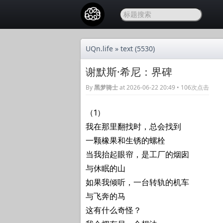
UQn.life
»
text
(5530)
谢默斯·希尼：界碑
By
黑梦骑士
at 2026-06-22 20:49 • 106次点击
（1）
我在那里翻找时，总会找到
一颗橡果和生锈的螺栓
当我抬起眼帘，是工厂的烟囱
与休眠的山
如果我倾听，一台转轨的机车
与飞奔的马
这有什么奇怪？