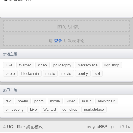
目前尚无回复
请
登录
后发表评论
新增主题
Live
Wanted
video
philosophy
marketplace
uqn shop
photo
blockchain
music
movie
poetry
text
热门主题
text
poetry
photo
movie
video
music
blockchain
philosophy
Live
Wanted
uqn shop
marketplace
©
UQn.life
•
桌面模式
by
youBBS
- go1.13.14