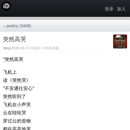
登录
加入
»
poetry
(3408)
突然高哭
Varg
2026-06-10 13:42 • 119次点击
"突然高哭
飞机上
读《突然哭》
"不安通往安心"
突然听到了
飞机在小声哭
云在哇哇哭
穿过云的造物
都在高高地哭