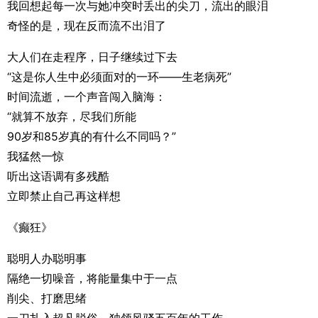
我回想起每一次与她冲突时丢出的尖刀，流出的眼泪
奇怪的是，现在反而流不出泪了
大人们在走程序，日子继续过下去
“这是你人生中必须面对的一环——生老病死”
时间流逝，一个声音闯入脑海：
“就算不放弃，尽我们所能
90岁和85岁真的有什么不同吗？”
我猛然一惊
听出这语调有多残酷
立即禁止自己再这样想
《癫狂》
聪明人办聪明事
隔绝一切噪音，将能量集中于一点
削尖、打磨思绪