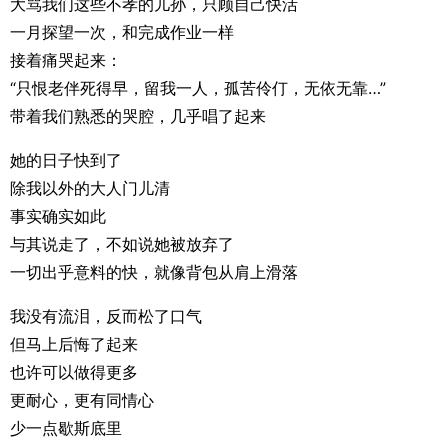
大骂我们这些不孝的儿孙，只顾自己快活
一月探望一次，和完成作业一样
接着痛哭起来：
“只恨老伴死得早，留我一人，孤苦伶仃，无依无靠…”
带着我们熟悉的哭腔，几乎唱了起来
她的日子快到了
除我以外的大人门儿清
事实确实如此
与其说走了，不如说她被放弃了
一切出乎意料的快，就像背包从肩上滑落
我没有流泪，反而松了口气
但马上后悔了起来
也许可以做得更多
更耐心，更有同情心
少一点歇斯底里