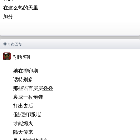
在这么热的天里
加分
共 4 条回复
"排卵期
她在排卵期
话特别多
那些语言层层叠叠
裹成一枚炮弹
打出去后
(随便打哪儿)
才能熄火
隔天传来