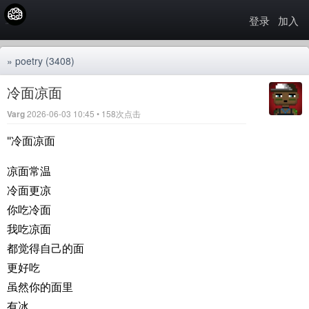
登录
加入
»
poetry
(3408)
冷面凉面
Varg
2026-06-03 10:45 • 158次点击
"冷面凉面
凉面常温
冷面更凉
你吃冷面
我吃凉面
都觉得自己的面
更好吃
虽然你的面里
有冰