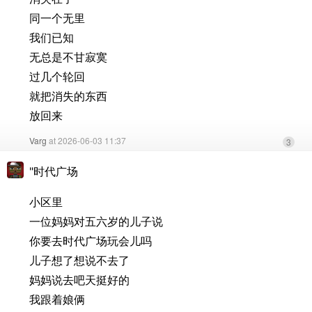
同一个无里
我们已知
无总是不甘寂寞
过几个轮回
就把消失的东西
放回来
Varg
at 2026-06-03 11:37
3
"时代广场
小区里
一位妈妈对五六岁的儿子说
你要去时代广场玩会儿吗
儿子想了想说不去了
妈妈说去吧天挺好的
我跟着娘俩