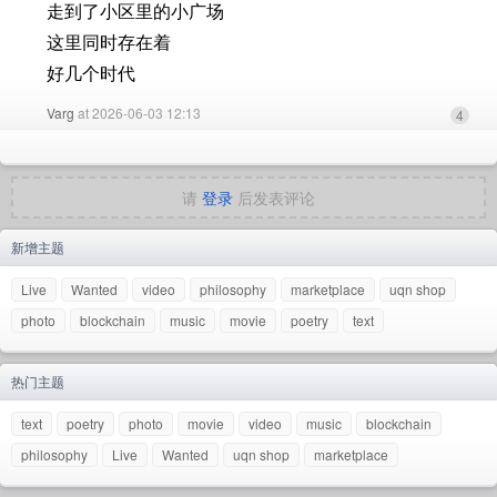
走到了小区里的小广场
这里同时存在着
好几个时代
Varg
at 2026-06-03 12:13
4
请
登录
后发表评论
新增主题
Live
Wanted
video
philosophy
marketplace
uqn shop
photo
blockchain
music
movie
poetry
text
热门主题
text
poetry
photo
movie
video
music
blockchain
philosophy
Live
Wanted
uqn shop
marketplace