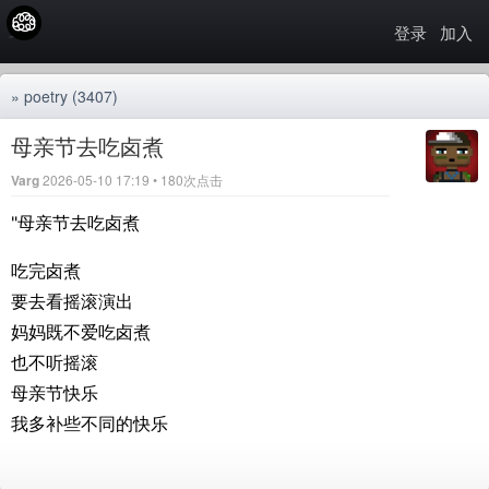
登录
加入
»
poetry
(3407)
母亲节去吃卤煮
Varg
2026-05-10 17:19 • 180次点击
"母亲节去吃卤煮
吃完卤煮
要去看摇滚演出
妈妈既不爱吃卤煮
也不听摇滚
母亲节快乐
我多补些不同的快乐