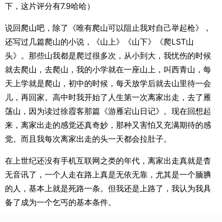
下，这片评分有7.9哈哈）
说回爬山吧，除了《唯有爬山可以阻止我对自己举起枪》，
还写过几篇爬山的小说，《山上》《山下》《爬LST山
头》。那些山我都是爬过很多次，从小到大，我忧伤的时候
就去爬山，去爬山，我的小学就在一座山上，叫西青山，每
天上学就是爬山，初中的时候，每天放学后就去山里待一会
儿，再回家。高中时我开始了人生第一次离家出走，去了雁
荡山，因为读过徐霞客那篇《游雁宕山日记》。现在回想起
来，离家出走的感觉还真奇妙，那种又害怕又充满期待的感
觉。而且我每次离家出走的头一天都会拉肚子。
在上世纪还没有手机互联网之类的年代，离家出走真就是杳
无音讯了，一个人走在路上真是无依无靠，尤其是一个腼腆
的人，基本上就是死路一条。但我还是上路了，我认为我具
备了成为一个乞丐的基本条件。