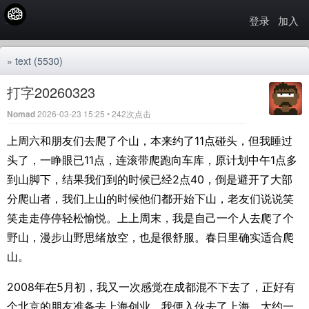
登录
加入
»
text
(5530)
打字20260323
Nomad
2026-03-23 15:25 • 242次点击
上周六和朋友们去爬了个山，本来约了11点碰头，但我睡过
头了，一睁眼已11点，连滚带爬跑向车库，原计划中午1点多
到山脚下，结果我们到的时候已经2点40，倒是避开了大部
分爬山者，我们上山的时候他们都开始下山，老友们说说笑
笑走走停停轻松愉悦。上上周末，我是自己一个人去爬了个
野山，漫步山野思绪放空，也是很舒服。春日里确实适合爬
山。
2008年在5月初，我又一次感觉在成都混不下去了，正好有
个北京的朋友准备去上海创业，我便入伙去了上海，大约一