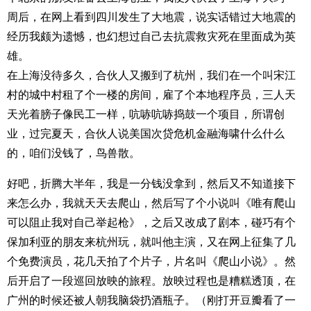
周后，在网上看到四川发生了大地震，说实话错过大地震的
经历我颇为遗憾，也幻想过自己去抗震救灾死在里面成为英
雄。
在上海没待多久，合伙人又搬到了杭州，我们在一个叫宋江
村的城中村租了个一楼的房间，雇了个本地程序员，三人天
天光着膀子像民工一样，吭哧吭哧捣鼓一个项目，所谓创
业，过完夏天，合伙人说美国次贷危机金融海啸什么什么
的，咱们没钱了，鸟兽散。
好吧，折腾大半年，我是一分钱没拿到，然后又不知道接下
来怎么办，我就天天去爬山，然后写了个小说叫《唯有爬山
可以阻止我对自己举起枪》，之后又改成了剧本，碰巧有个
保加利亚的朋友来杭州玩，就叫他主演，又在网上征集了几
个免费演员，花几天拍了个片子，片名叫《爬山小说》。然
后开启了一段巡回放映的旅程。放映过程也是糟糕透顶，在
广州的时候还被人朝我脑袋扔酒瓶子。（刚打开豆瓣看了一