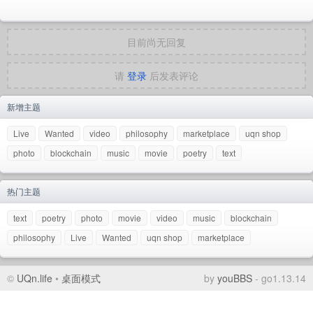
目前尚无回复
请
登录
后发表评论
新增主题
Live
Wanted
video
philosophy
marketplace
uqn shop
photo
blockchain
music
movie
poetry
text
热门主题
text
poetry
photo
movie
video
music
blockchain
philosophy
Live
Wanted
uqn shop
marketplace
©
UQn.life
•
桌面模式
by
youBBS
- go1.13.14