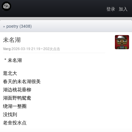
登录
加入
»
poetry
(3408)
未名湖
Varg
2026-03-19 21:19 • 202次点击
＂未名湖
逛北大
春天的未名湖很美
湖边桃花垂柳
湖面野鸭鸳鸯
绕湖一整圈
没找到
老舍投水点