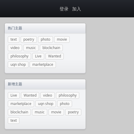
登录
加入
热门主题
text
poetry
photo
movie
video
music
blockchain
philosophy
Live
Wanted
uqn shop
marketplace
新增主题
Live
Wanted
video
philosophy
marketplace
uqn shop
photo
blockchain
music
movie
poetry
text