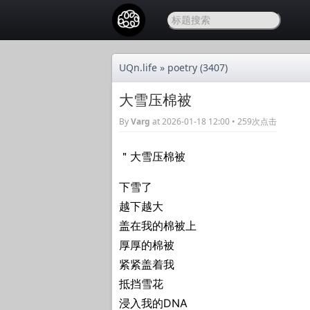
UQn.life
»
poetry
(3407)
大雪压棉被
By
Varg
at 2026-01-18 12:00 • 259次点击
＂大雪压棉被
下雪了
越下越大
盖在我的棉被上
厚厚的棉被
紧紧盖着我
抵挡雪花
浸入我的DNA