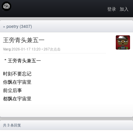
登录
加入
»
poetry
(3407)
王旁青头兼五一
Varg
2026-01-17 13:20 • 267次点击
＂王旁青头兼五一
时刻不要忘记
你飘在宇宙里
前尘后事
都飘在宇宙里
共 3 条回复