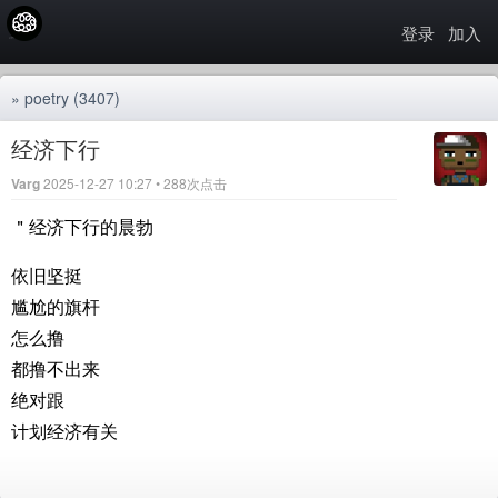
登录
加入
»
poetry
(3407)
经济下行
Varg
2025-12-27 10:27 • 288次点击
＂经济下行的晨勃
依旧坚挺
尴尬的旗杆
怎么撸
都撸不出来
绝对跟
计划经济有关