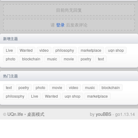
目前尚无回复
请
登录
后发表评论
新增主题
Live
Wanted
video
philosophy
marketplace
uqn shop
photo
blockchain
music
movie
poetry
text
热门主题
text
poetry
photo
movie
video
music
blockchain
philosophy
Live
Wanted
uqn shop
marketplace
©
UQn.life
•
桌面模式
by
youBBS
- go1.13.14