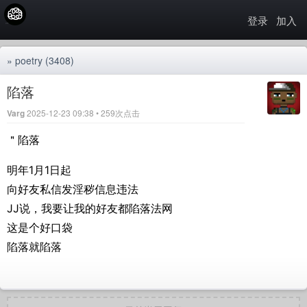
登录
加入
»
poetry
(3408)
陷落
Varg
2025-12-23 09:38 • 259次点击
＂陷落
明年1月1日起
向好友私信发淫秽信息违法
JJ说，我要让我的好友都陷落法网
这是个好口袋
陷落就陷落