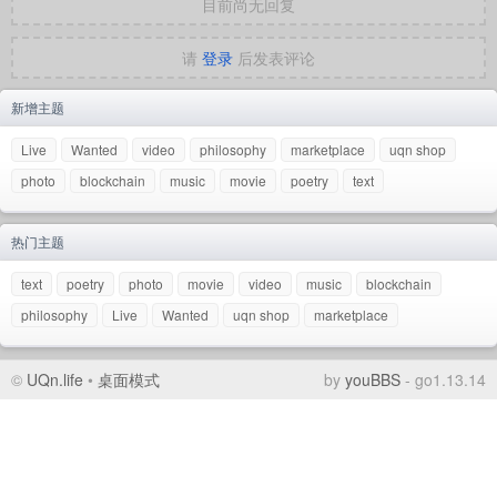
目前尚无回复
请
登录
后发表评论
新增主题
Live
Wanted
video
philosophy
marketplace
uqn shop
photo
blockchain
music
movie
poetry
text
热门主题
text
poetry
photo
movie
video
music
blockchain
philosophy
Live
Wanted
uqn shop
marketplace
©
UQn.life
•
桌面模式
by
youBBS
- go1.13.14