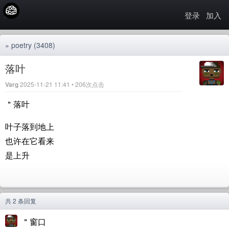
登录
加入
»
poetry
(3408)
落叶
Varg
2025-11-21 11:41 • 206次点击
＂落叶
叶子落到地上
也许在它看来
是上升
共 2 条回复
＂窗口