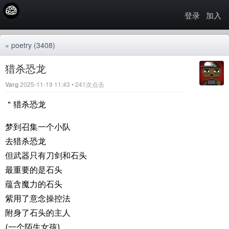
登录
加入
»
poetry
(3408)
猎杀恐龙
Varg
2025-11-19 11:43 • 241次点击
＂猎杀恐龙
梦到召集一个小队
去猎杀恐龙
但武器只有刀剑和石头
最重要的是石头
蕴含魔力的石头
紫用了意念操控法
附身了石头的主人
(一个陌生女孩)