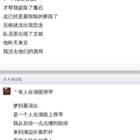
才帮我盗取了魔石
这已经是最惊险的桥段了
压根就没出现恐龙
队员里出现了文斌
他昨天来京
我没去他们的酒局
共 4 条回复
＂有人在湖面弹琴
梦到看演出
是一个人在湖面上弹琴
我从后排一点点挪到前排
来到湖边扒着栏杆