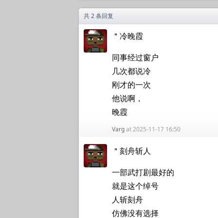
共 2 条回复
＂冷晚霞
同事经过窗户
几次都说冷
刚才的一次
他说啊，
晚霞
Varg
at 2025-11-17 16:50
＂刻舟斩人
一部武打剧最好的
就是这个绰号
人斩刻舟
仿佛没有选择