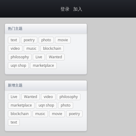
登录
加入
热门主题
text
poetry
photo
movie
video
music
blockchain
philosophy
Live
Wanted
uqn shop
marketplace
新增主题
Live
Wanted
video
philosophy
marketplace
uqn shop
photo
blockchain
music
movie
poetry
text