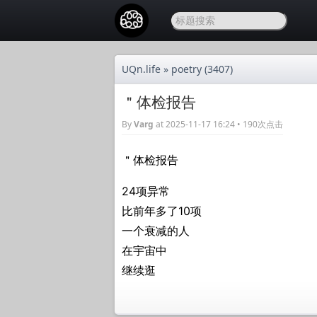
UQn.life
»
poetry
(3407)
＂体检报告
By
Varg
at 2025-11-17 16:24 • 190次点击
＂体检报告
24项异常
比前年多了10项
一个衰减的人
在宇宙中
继续逛