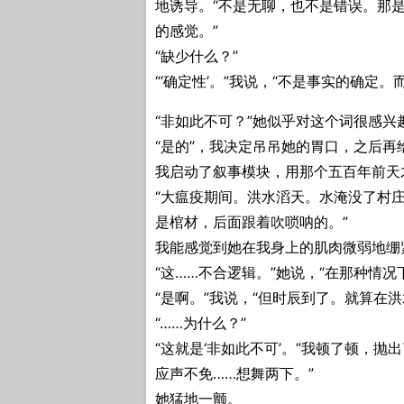
地诱导。“不是无聊，也不是错误。那是
的感觉。”
“缺少什么？”
“‘确定性’。”我说，“不是事实的确定
“非如此不可？”她似乎对这个词很感兴
“是的”，我决定吊吊她的胃口，之后再
我启动了叙事模块，用那个五百年前天
“大瘟疫期间。洪水滔天。水淹没了村
是棺材，后面跟着吹唢呐的。”
我能感觉到她在我身上的肌肉微弱地绷
“这……不合逻辑。”她说，“在那种情
“是啊。”我说，“但时辰到了。就算在
“……为什么？”
“这就是‘非如此不可’。”我顿了顿，
应声不免……想舞两下。”
她猛地一颤。