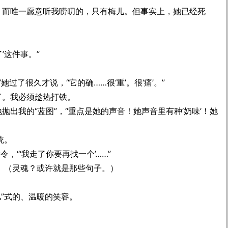
祭日。而唯一愿意听我唠叨的，只有梅儿。但事实上，她已经死
’这件事。”
过了很久才说，“它的确……很‘重’。很‘痛’。”
始了。我必须趁热打铁。
切地抛出我的“蓝图”，“重点是她的声音！她声音里有种‘奶味’！她
统。
，“‘我走了你要再找一个’……”
盖。（灵魂？或许就是那些句子。）
”式的、温暖的笑容。