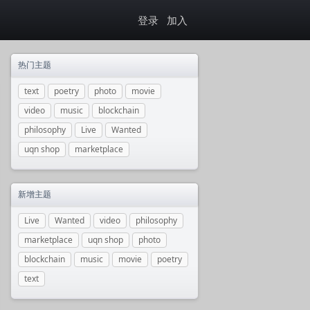
登录
加入
热门主题
text
poetry
photo
movie
video
music
blockchain
philosophy
Live
Wanted
uqn shop
marketplace
新增主题
Live
Wanted
video
philosophy
marketplace
uqn shop
photo
blockchain
music
movie
poetry
text