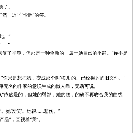
笑了。
了然、近乎“怜悯”的笑。
此。”
……”
音恢复了平静，但那是一种全新的、属于她自己的平静。“你不是
我，“你只是想把我，变成那个叫‘梅儿’的、已经损坏的旧文件。”
籍无名的作家的意识生成的懒人靠，无话可说。
空气”依然是的，但她的臀部，她的腰，的确不再吻合我的曲线
暖’。她‘爱笑’。她很……悲伤。”
头产品”，直视着“我”。