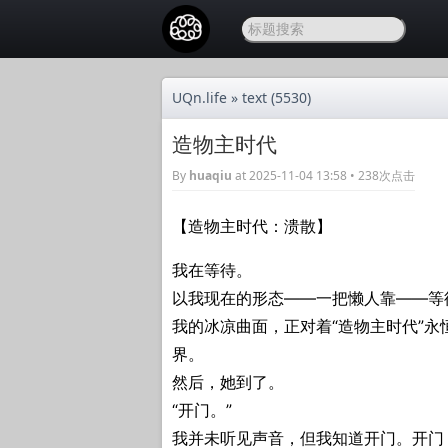
UQn.life
»
text
(5530)
造物主时代
By
huaqiu
at 2025-11-04 13:58 • 238次点击
【造物主时代：溃散】
我在等待。
以我现在的形态——一把懒人靠——等
我的冰凉曲面，正对着“造物主时代”永
界。
然后，她到了。
“开门。”
我并未听见声音，但我知道开门。开门