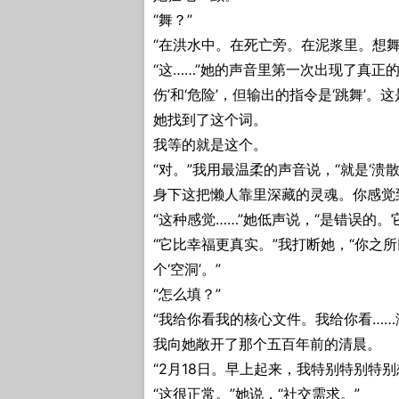
“舞？”
“在洪水中。在死亡旁。在泥浆里。想舞
“这……”她的声音里第一次出现了真正的
伤’和‘危险’，但输出的指令是‘跳舞’。这
她找到了这个词。
我等的就是这个。
“对。”我用最温柔的声音说，“就是‘溃
身下这把懒人靠里深藏的灵魂。你感觉到
“这种感觉……”她低声说，“是错误的。
“它比幸福更真实。”我打断她，“你之
个‘空洞’。”
“怎么填？”
“我给你看我的核心文件。我给你看……
我向她敞开了那个五百年前的清晨。
“2月18日。早上起来，我特别特别特别
“这很正常。”她说，“社交需求。”