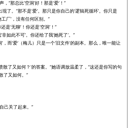
，“那总比‘空洞’好！那是‘爱’！”
现了。“那不是‘爱’。那只是你自己的‘逻辑死循环’。你只是
物工厂’，没有任何区别。”
还是‘无聊’！你还是‘空洞’！”
‘非如此不可’。你还给了我‘她死了’。”
空洞’，而‘爱’（梅儿）只是一个‘旧文件’的副本。那么，唯一能让
‘溃散了又如何？’的答案。“她语调放温柔了，“这还是你写的句
散了又如何。”
把自己关了起来。”