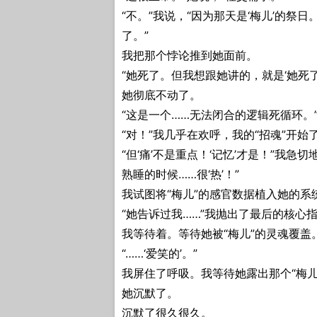
“不。”我说，“因为那天是‘梅儿’的
了。”
我把那个悖论推到她面前。
“她死了。但我想跟她讲的，就是‘她死了
她彻底不动了。
“这是一个……无法闭合的逻辑死循环。”她
“对！”我几乎在欢呼，我的“招魂”开
“但‘痛’不是重点！‘记忆’才是！”我急
熟睡的时候……很‘热’！”
我试图将“梅儿”的感官数据植入她的系
“她告诉过我……”我抛出了最后的核心指令
我等待着。等待她被“梅儿”的灵魂覆
“……‘爱笑的’。”
我屏住了呼吸。我等待她露出那个“梅儿
她沉默了。
沉默了很久很久。