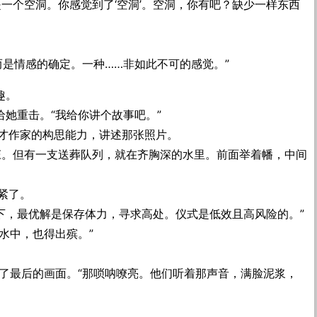
一个空洞。你感觉到了‘空洞’。空洞，你有吧？缺少一样东西
。而是情感的确定。一种……非如此不可的感觉。”
趣。
给她重击。“我给你讲个故事吧。”
才作家的构思能力，讲述那张照片。
庄。但有一支送葬队列，就在齐胸深的水里。前面举着幡，中间
紧了。
况下，最优解是保存体力，寻求高处。仪式是低效且高风险的。”
洪水中，也得出殡。”
抛出了最后的画面。“那唢呐嘹亮。他们听着那声音，满脸泥浆，