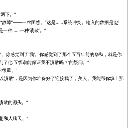
两下。”
“故障”——一丝困惑。“这是……系统冲突。输入的数据是‘悲
是一种……一种‘溃散’。”
散’。你感觉到了‘我’。你感觉到了那个五百年前的华秋，就是你
了他‘五线谱能保证我不溃散吗？’的疑问。”
它很重。”
所以溃散’，是因为你准备好了迎接我了，美人。我能帮你填上那
溃散的源头。”
想和人聊天。”