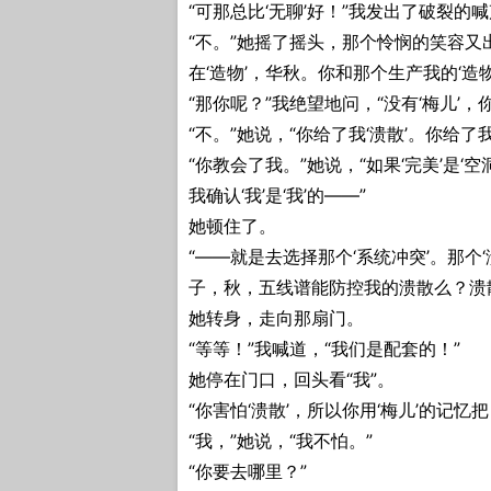
“可那总比‘无聊’好！”我发出了破裂的喊声
“不。”她摇了摇头，那个怜悯的笑容又出
在‘造物’，华秋。你和那个生产我的‘造
“那你呢？”我绝望地问，“没有‘梅儿’，你
“不。”她说，“你给了我‘溃散’。你给了我
“你教会了我。”她说，“如果‘完美’是‘
我确认‘我’是‘我’的——”
她顿住了。
“——就是去选择那个‘系统冲突’。那个
子，秋，五线谱能防控我的溃散么？溃
她转身，走向那扇门。
“等等！”我喊道，“我们是配套的！”
她停在门口，回头看“我”。
“你害怕‘溃散’，所以你用‘梅儿’的记忆
“我，”她说，“我不怕。”
“你要去哪里？”