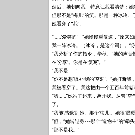
然后，她朝向我，特意让我看清楚：她
但那不是“梅儿”的笑。那是一种冰冷、
她看穿了“我”。
“……‘爱笑的’。”她慢慢重复道，“原来如
我一阵冰冷。（冰冷，是这个词）。“你
“我分析了你的指令，华秋。”她的声
在‘分享’。你是在‘复写’。”
“我不是……”
“你不是想‘填补’我的‘空洞’。”她打断
我被看穿了。我这把由一个五百年前籍
“我……”她站了起来，离开我。尽管“
了。
“我能‘感觉’到她。那个‘梅儿’。她很‘温
“但，”她转过身---那个“造物主”的“拳
“那不是我。”