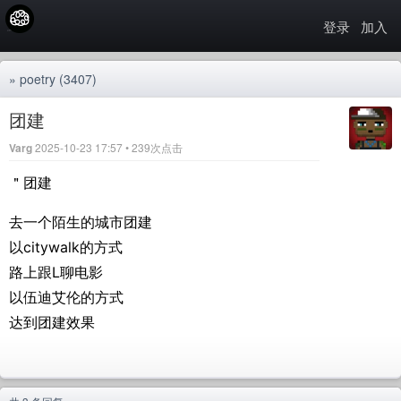
登录
加入
»
poetry
(3407)
团建
Varg
2025-10-23 17:57 • 239次点击
＂团建
去一个陌生的城市团建
以citywalk的方式
路上跟L聊电影
以伍迪艾伦的方式
达到团建效果