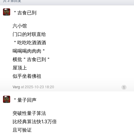
共 3 条回复
＂吉食已到
六小馆
门口的对联直给
＂吃吃吃酒酒酒
喝喝喝肉肉肉＂
横批＂吉食已到＂
屋顶上
似乎坐着佛祖
Varg
at 2025-10-23 18:20
1
＂量子回声
突破性量子算法
比经典算法快1.3万倍
且可验证