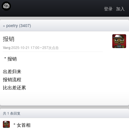
登录
加入
»
poetry
(3407)
报销
Varg
2025-10-21 17:00 • 257次点击
＂报销
出差归来
报销流程
比出差还累
共 1 条回复
＂女首相