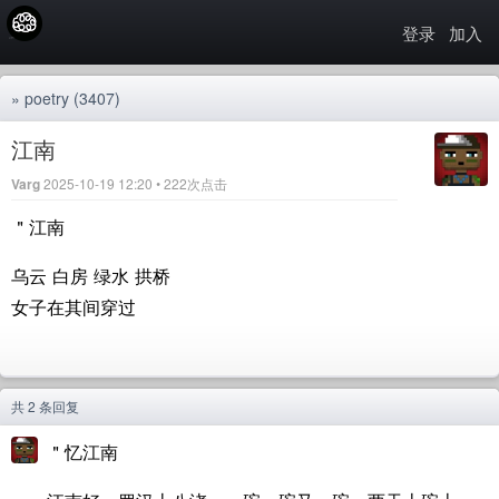
登录
加入
»
poetry
(3407)
江南
Varg
2025-10-19 12:20 • 222次点击
＂江南
乌云 白房 绿水 拱桥
女子在其间穿过
共 2 条回复
＂忆江南