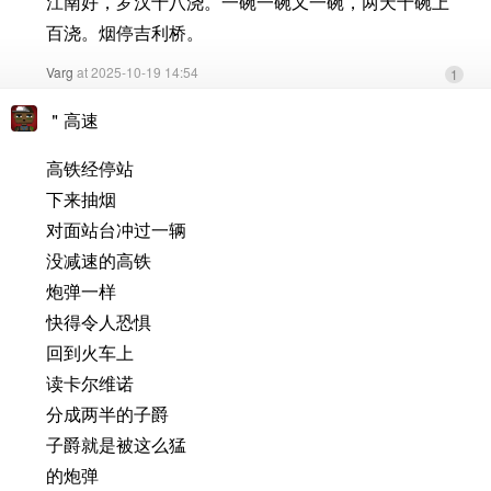
江南好，罗汉十八浇。一碗一碗又一碗，两天十碗上
百浇。烟停吉利桥。
Varg
at 2025-10-19 14:54
1
＂高速
高铁经停站
下来抽烟
对面站台冲过一辆
没减速的高铁
炮弹一样
快得令人恐惧
回到火车上
读卡尔维诺
分成两半的子爵
子爵就是被这么猛
的炮弹