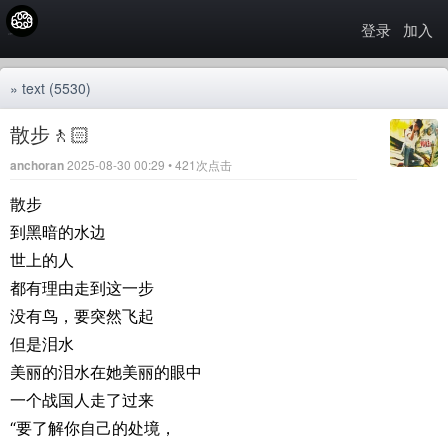
登录
加入
»
text
(5530)
散步🚶🏻
anchoran
2025-08-30 00:29 • 421次点击
散步
到黑暗的水边
世上的人
都有理由走到这一步
没有鸟，要突然飞起
但是泪水
美丽的泪水在她美丽的眼中
一个战国人走了过来
“要了解你自己的处境，