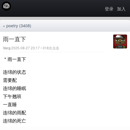
登录
加入
»
poetry
(3408)
雨一直下
Varg
2025-08-27 23:17 • 318次点击
＂雨一直下
连绵的状态
需要配
连绵的睡眠
下午翘班
一直睡
连绵的雨配
连绵的死亡