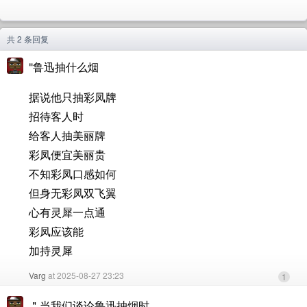
共 2 条回复
"鲁迅抽什么烟
据说他只抽彩凤牌
招待客人时
给客人抽美丽牌
彩凤便宜美丽贵
不知彩凤口感如何
但身无彩凤双飞翼
心有灵犀一点通
彩凤应该能
加持灵犀
Varg
at 2025-08-27 23:23
1
＂当我们谈论鲁迅抽烟时