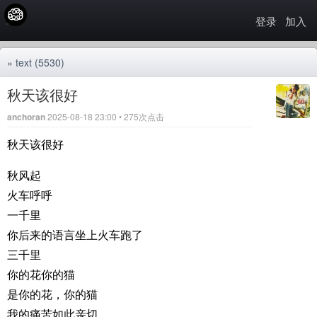
登录
加入
»
text
(5530)
秋天该很好
anchoran
2025-08-18 23:00 • 275次点击
秋天该很好
秋风起
火车呼呼
一千里
你后来的语言坐上火车跑了
三千里
你的花你的猫
是你的花，你的猫
我的痛苦如此亲切