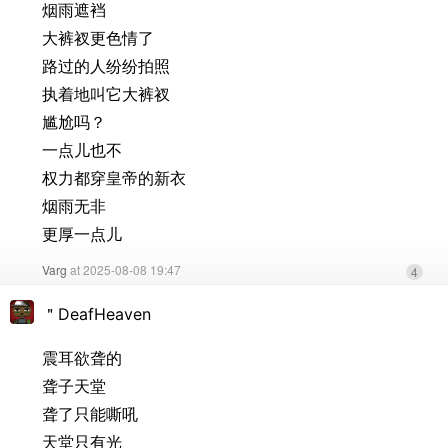
烟雨遮裆
大裤衩更色情了
路过的人纷纷拍照
执着地叫它大裤衩
尴尬吗？
一点儿也不
权力都穿皇帝的新衣
烟雨无非
更厚一点儿
Varg
at 2025-08-08 19:47
4
＂DeafHeaven
震耳欲聋的
聋子天堂
聋了只能嘶吼
天堂只有光