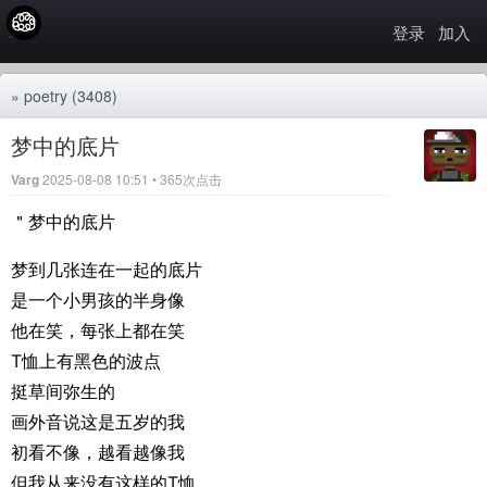
登录
加入
»
poetry
(3408)
梦中的底片
Varg
2025-08-08 10:51 • 365次点击
＂梦中的底片
梦到几张连在一起的底片
是一个小男孩的半身像
他在笑，每张上都在笑
T恤上有黑色的波点
挺草间弥生的
画外音说这是五岁的我
初看不像，越看越像我
但我从来没有这样的T恤