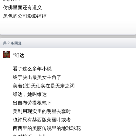
仿佛里面还有道义
黑色的公司影影绰绰
共 2 条回复
"维达
看了这么多年小说
终于决出最美女主角了
美若(胜)天仙实在是无奈之词
维达，她叫维达
出自布劳提根笔下
美到用现实里的明星去套时
也许只有赫西版茱丽叶或者
西西里的美丽传说里的地球球花