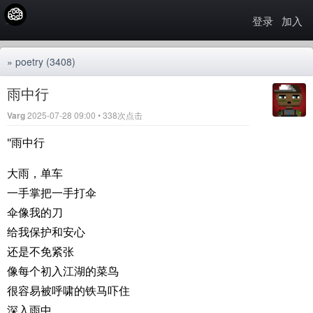
登录
加入
»
poetry
(3408)
雨中行
Varg
2025-07-28 09:00 • 338次点击
"雨中行
大雨，单车
一手掌把一手打伞
伞像我的刀
给我保护和安心
还是不免紧张
像每个初入江湖的菜鸟
很容易被呼啸的铁马吓住
深入雨中