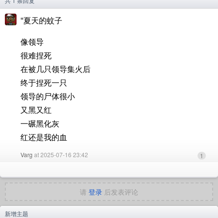
共 1 条回复
"夏天的蚊子
像领导
很难捏死
在被几只领导集火后
终于捏死一只
领导的尸体很小
又黑又红
一碾黑化灰
红还是我的血
Varg
at 2025-07-16 23:42
1
请
登录
后发表评论
新增主题