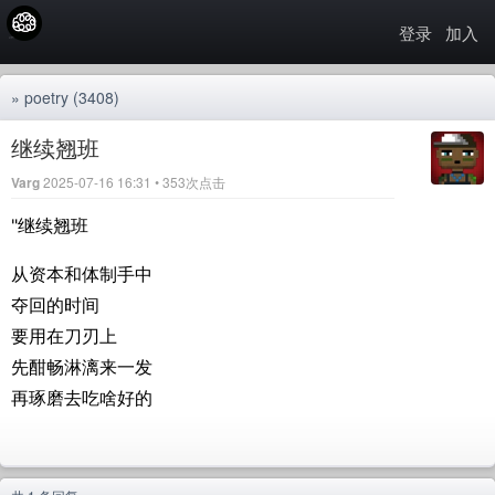
登录
加入
»
poetry
(3408)
继续翘班
Varg
2025-07-16 16:31 • 353次点击
"继续翘班
从资本和体制手中
夺回的时间
要用在刀刃上
先酣畅淋漓来一发
再琢磨去吃啥好的