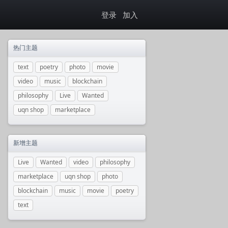
登录
加入
热门主题
text
poetry
photo
movie
video
music
blockchain
philosophy
Live
Wanted
uqn shop
marketplace
新增主题
Live
Wanted
video
philosophy
marketplace
uqn shop
photo
blockchain
music
movie
poetry
text