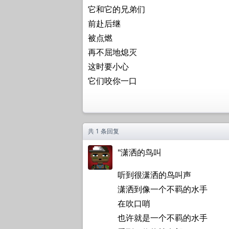
它和它的兄弟们
前赴后继
被点燃
再不屈地熄灭
这时要小心
它们咬你一口
共 1 条回复
"潇洒的鸟叫
听到很潇洒的鸟叫声
潇洒到像一个不羁的水手
在吹口哨
也许就是一个不羁的水手