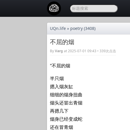
UQn.life
»
poetry
(3408)
不屈的烟
By
Varg
at 2025-07-01 09:43 • 339次点击
"不屈的烟
半只烟
摁入烟灰缸
细细的烟身扭曲
烟头还冒出青烟
再摁几下
烟身已经变成蛇
还在冒青烟