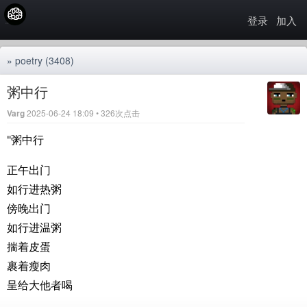
登录
加入
»
poetry
(3408)
粥中行
Varg
2025-06-24 18:09 • 326次点击
"粥中行
正午出门
如行进热粥
傍晚出门
如行进温粥
揣着皮蛋
裹着瘦肉
呈给大他者喝