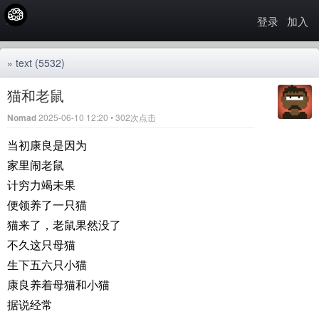
登录
加入
»
text
(5532)
猫和老鼠
Nomad
2025-06-10 12:20 • 302次点击
当初康良是因为
家里闹老鼠
计穷力竭未果
便领养了一只猫
猫来了，老鼠果然没了
不久这只母猫
生下五六只小猫
康良养着母猫和小猫
据说经常