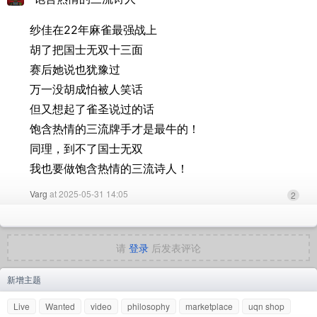
纱佳在22年麻雀最强战上
胡了把国士无双十三面
赛后她说也犹豫过
万一没胡成怕被人笑话
但又想起了雀圣说过的话
饱含热情的三流牌手才是最牛的！
同理，到不了国士无双
我也要做饱含热情的三流诗人！
Varg
at 2025-05-31 14:05
2
请
登录
后发表评论
新增主题
Live
Wanted
video
philosophy
marketplace
uqn shop