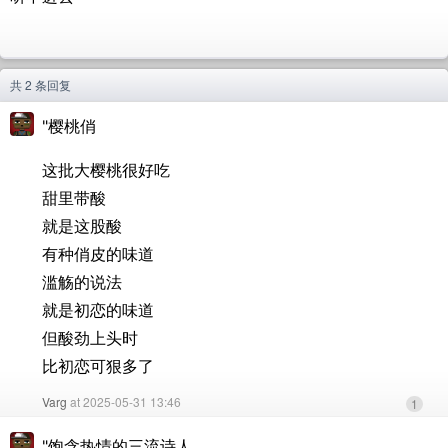
共 2 条回复
"樱桃俏
这批大樱桃很好吃
甜里带酸
就是这股酸
有种俏皮的味道
滥觞的说法
就是初恋的味道
但酸劲上头时
比初恋可狠多了
Varg
at 2025-05-31 13:46
1
"饱含热情的三流诗人