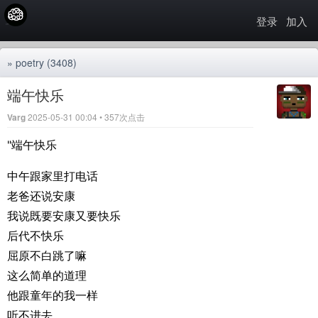
登录
加入
»
poetry
(3408)
端午快乐
Varg
2025-05-31 00:04 • 357次点击
"端午快乐
中午跟家里打电话
老爸还说安康
我说既要安康又要快乐
后代不快乐
屈原不白跳了嘛
这么简单的道理
他跟童年的我一样
听不进去