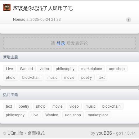
应该是你记混了人民币了吧
Nomad
at 2025-05-24 21:33
1
请
登录
后发表评论
新增主题
Live
Wanted
video
philosophy
marketplace
uqn shop
photo
blockchain
music
movie
poetry
text
热门主题
text
poetry
photo
movie
video
music
blockchain
philosophy
Live
Wanted
uqn shop
marketplace
©
UQn.life
•
桌面模式
by
youBBS
- go1.13.14