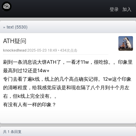
登录
加入
»
text
(5530)
ATH疑问
knockedhead
2025-05-23 18:49 • 434次点击
刷到一条消息说大饼ATH了，一看才11w，很吃惊。。印象里
最高到过12还是14w+
专门去看了遍k线，线上的几个高点确实记得。12w这个印象
的清晰程度，给我感觉应该是和现在隔了八个月到十个月左
右，但k线上完全没有。。
有没有人有一样的印象？
共 1 条回复