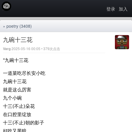
登录
加入
»
poetry
(3408)
九碗十三花
Varg
2025-05-16 00:05 • 379次点击
"九碗十三花
一道菜吃尽长安小吃
九碗十三花
就是这么厉害
九个小碗
十三(不止)朵花
在口腔里绽放
十三(不止)朝的影子
好吃又黑暗