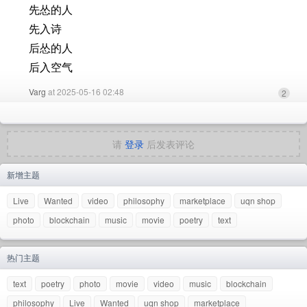
先怂的人
先入诗
后怂的人
后入空气
Varg
at 2025-05-16 02:48
2
请
登录
后发表评论
新增主题
Live
Wanted
video
philosophy
marketplace
uqn shop
photo
blockchain
music
movie
poetry
text
热门主题
text
poetry
photo
movie
video
music
blockchain
philosophy
Live
Wanted
uqn shop
marketplace