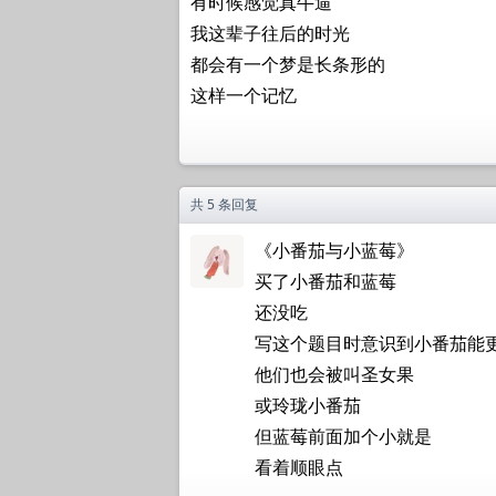
有时候感觉真牛逼
我这辈子往后的时光
都会有一个梦是长条形的
这样一个记忆
共 5 条回复
《小番茄与小蓝莓》
买了小番茄和蓝莓
还没吃
写这个题目时意识到小番茄能
他们也会被叫圣女果
或玲珑小番茄
但蓝莓前面加个小就是
看着顺眼点