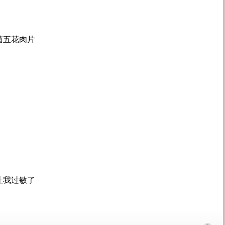
菌五花肉片
让我过敏了