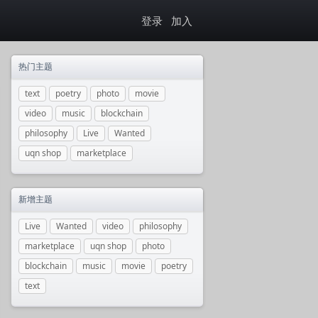
登录
加入
热门主题
text
poetry
photo
movie
video
music
blockchain
philosophy
Live
Wanted
uqn shop
marketplace
新增主题
Live
Wanted
video
philosophy
marketplace
uqn shop
photo
blockchain
music
movie
poetry
text