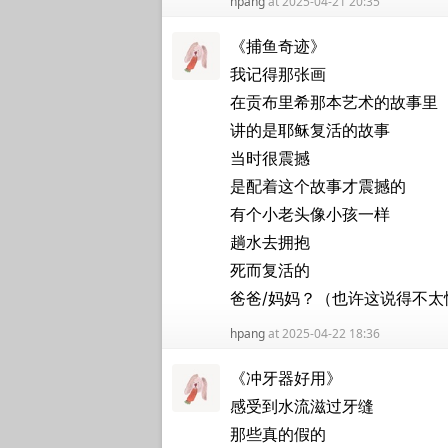
hpang
at 2025-04-21 20:35
《捕鱼奇迹》
我记得那张画
在贡布里希那本艺术的故事里
讲的是耶稣复活的故事
当时很震撼
是配着这个故事才震撼的
有个小老头像小孩一样
趟水去拥抱
死而复活的
爸爸/妈妈？（也许这说得不太
hpang
at 2025-04-22 18:36
《冲牙器好用》
感受到水流滋过牙缝
那些真的假的