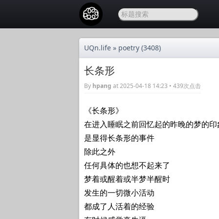
UQn.life
»
poetry
(3408)
长条形
By
hpang
at 2025-04-18 14:23 • 439次点击
《长条形》
在进入睡眠之前回忆起的昨晚的梦的印
是显得长条形的事件
除此之外
任何具体的也想不起来了
梦着或醒着或半梦半醒时
发生的一切微小活动
都成了人活着的经验