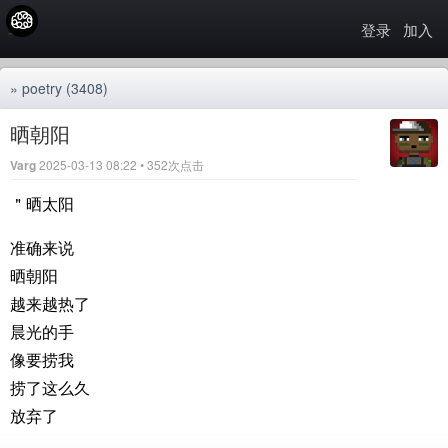
登录
加入
»
poetry
(3408)
晒朝阳
Varg
2025-03-13 08:22 • 352次点击
＂晒太阳
准确来说
晒朝阳
越来越热了
晨光的手
像要捞我
捞了这么久
放弃了