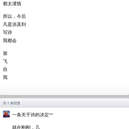
都太谨慎
所以，今后
凡是涉及到
写诗
我都会
放
飞
自
我
共 1 条回复
一条关于诗的决定︾
就在刚刚，几