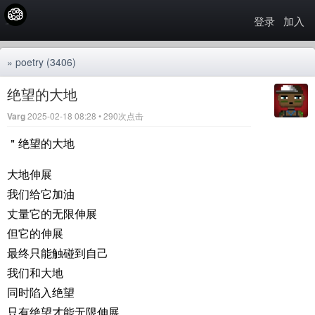
登录
加入
»
poetry
(3406)
绝望的大地
Varg
2025-02-18 08:28 • 290次点击
＂绝望的大地
大地伸展
我们给它加油
丈量它的无限伸展
但它的伸展
最终只能触碰到自己
我们和大地
同时陷入绝望
只有绝望才能无限伸展