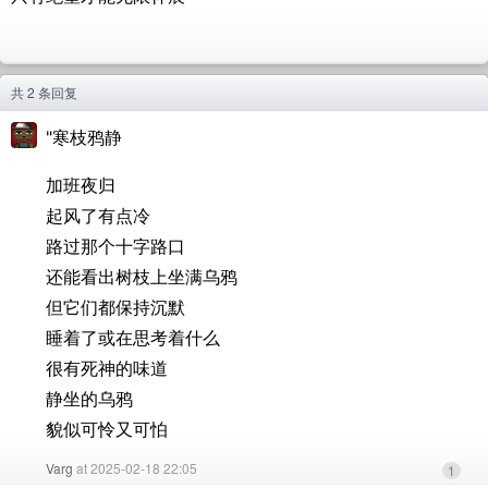
共 2 条回复
"寒枝鸦静
加班夜归
起风了有点冷
路过那个十字路口
还能看出树枝上坐满乌鸦
但它们都保持沉默
睡着了或在思考着什么
很有死神的味道
静坐的乌鸦
貌似可怜又可怕
Varg
at 2025-02-18 22:05
1