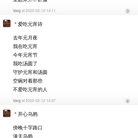
Varg
at 2025-02-12 14:11
3
＂爱吃元宵诗
去年元月夜
我在吃元宵
今年元宵节
我吃汤圆了
守护元宵和汤圆
空碗对着那些
不爱吃元宵的人
Varg
at 2025-02-12 14:37
4
＂开心乌鸦
傍晚十字路口
漫天乌鸦