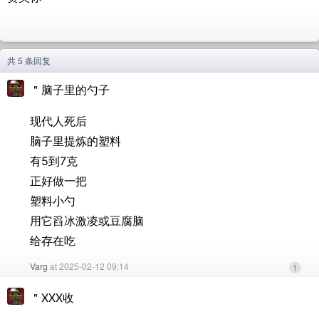
共 5 条回复
＂脑子里的勺子
现代人死后
脑子里提炼的塑料
有5到7克
正好做一把
塑料小勺
用它舀冰激凌或豆腐脑
给存在吃
Varg
at 2025-02-12 09:14
1
＂XXX收