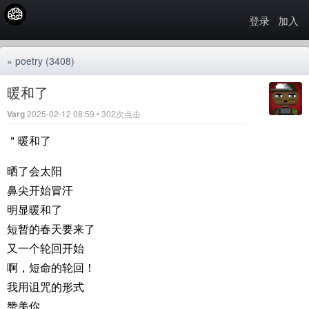
登录
加入
»
poetry
(3408)
暖和了
Varg
2025-02-12 08:59 • 302次点击
＂暖和了
晒了会太阳
鼻尖开始冒汗
明显暖和了
短暂的春天要来了
又一个轮回开始
啊，短命的轮回！
我用诅咒的形式
赞美你