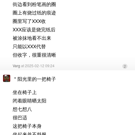
街边看到粉笔画的圈
圈上有烧过纸的痕迹
圈里写了XXX收
XXX应该是烧完纸后
被涂抹地看不出来
只能以XXX代替
但收字，很重很清晰
Varg
at 2025-02-12 09:24
2
＂阳光里的一把椅子
坐在椅子上
闭着眼睛晒太阳
想七想八
很巴适
这把椅子本身
坐起来并不舒服