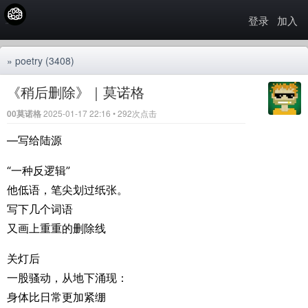
登录
加入
»
poetry
(3408)
《稍后删除》｜莫诺格
00莫诺格
2025-01-17 22:16 • 292次点击
—写给陆源
“一种反逻辑”
他低语，笔尖划过纸张。
写下几个词语
又画上重重的删除线
关灯后
一股骚动，从地下涌现：
身体比日常更加紧绷