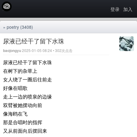
登录
加入
»
poetry
(3408)
尿液已经干了留下水珠
baojongyu
2025-01-05 08:24 • 302次点击
尿液已经干了留下水珠
在树下的杂草上
女人绕了一圈后往前走
好像在唱歌
走上一边的喷泉的边缘
双臂被她摆动向前
像海鸥在飞
那是合唱时的指挥
又从前面向后摆回来