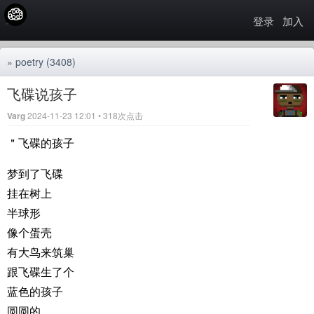
登录
加入
»
poetry
(3408)
飞碟说孩子
Varg
2024-11-23 12:01 • 318次点击
＂飞碟的孩子
梦到了飞碟
挂在树上
半球形
像个蛋壳
有大鸟来筑巢
跟飞碟生了个
蓝色的孩子
圆圆的