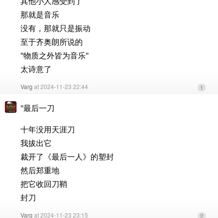
其他小人感受到了
那就是音乐
没有，那就只是振动
至于齐奥朗所说的
"物质之外皆为音乐"
太诗意了
Varg
at 2024-11-23 22:44
1
"最后一刀
十年没用天涯刀
我拔出它
裁开了《最后一人》的塑封
然后郑重地
把它收回刀鞘
封刀
Varg
at 2024-11-23 23:15
2