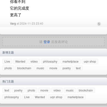
你看不到
它的完成度
更高了
Varg
at 2024-11-23 23:40
5
请
登录
后发表评论
新增主题
Live
Wanted
video
philosophy
marketplace
uqn shop
photo
blockchain
music
movie
poetry
text
热门主题
text
poetry
photo
movie
video
music
blockchain
philosophy
Live
Wanted
uqn shop
marketplace