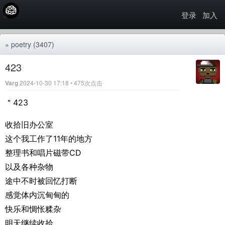
登录
加入
»
poetry
(3407)
423
Varg
2024-10-30 17:18 • 475次点击
＂423
收拾旧办公室
这个我工作了11年的地方
整理书和唱片磁带CD
以及各种杂物
途中不时被回忆打断
感觉体内沉甸甸的
快乐和惆怅糅杂
明天继续收拾